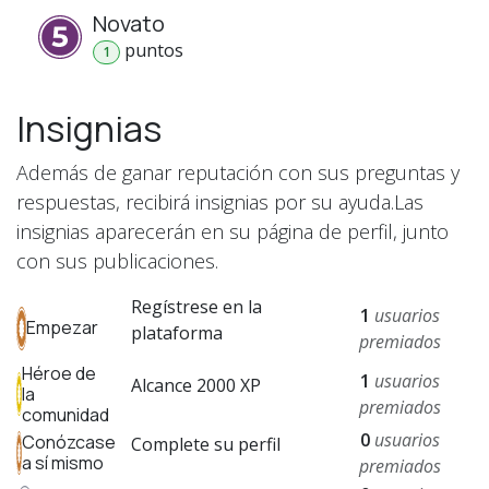
Novato
punto
s
1
Insignias
Además de ganar reputación con sus preguntas y
respuestas, recibirá insignias por su ayuda.
Las
insignias aparecerán en su página de perfil, junto
con sus publicaciones.
Regístrese en la
1
usuarios
Empezar
plataforma
premiados
Héroe de
1
usuarios
Alcance 2000 XP
la
premiados
comunidad
0
usuarios
Conózcase
Complete su perfil
a sí mismo
premiados